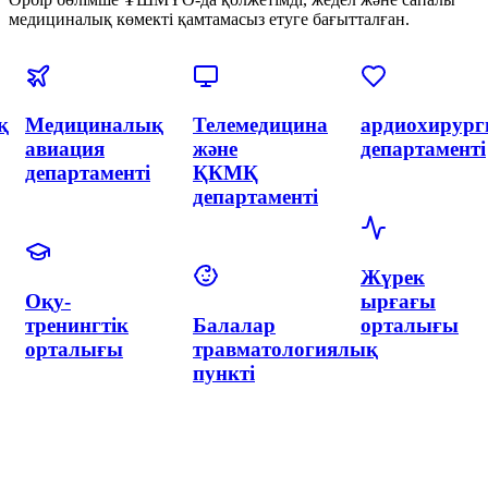
медициналық көмекті қамтамасыз етуге бағытталған.
я
Эндоваскулярлық
Акушерлік
Акушерлік
хирургия
және
департаменті
және
гинекология
интервенциялық
орталығы
кардиология
неонатологиямен
департаменті
Неонатологи
департаменті
Гинекология
Нейрохирургия
департаменті
және
неврология
департаменті