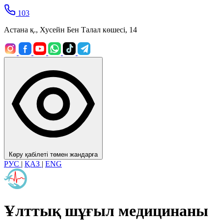
103
Астана қ., Хусейн Бен Талал көшесі, 14
Көру қабілеті төмен жандарға
РУС
|
ҚАЗ
|
ENG
Ұлттық шұғыл медицинаны