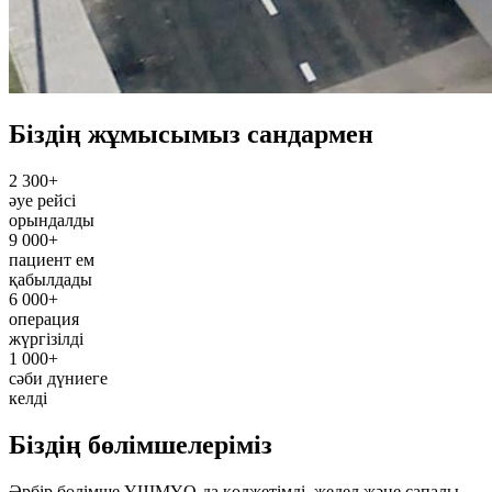
Біздің жұмысымыз сандармен
2 300+
әуе рейсі
орындалды
9 000+
пациент ем
қабылдады
6 000+
операция
жүргізілді
1 000+
сәби дүниеге
келді
Біздің бөлімшелеріміз
Әрбір бөлімше ҰШМҮО-да қолжетімді, жедел және сапалы