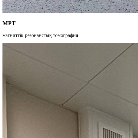
МРТ
магниттік-резонанстық томография