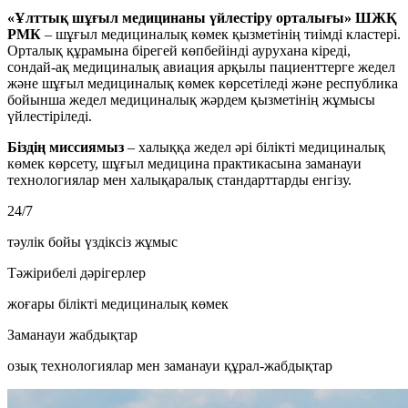
«Ұлттық шұғыл медицинаны үйлестіру орталығы» ШЖҚ
РМК
– шұғыл медициналық көмек қызметінің тиімді кластері.
Орталық құрамына бірегей көпбейінді аурухана кіреді,
сондай-ақ медициналық авиация арқылы пациенттерге жедел
және шұғыл медициналық көмек көрсетіледі және республика
бойынша жедел медициналық жәрдем қызметінің жұмысы
үйлестіріледі.
Біздің миссиямыз
– халыққа жедел әрі білікті медициналық
көмек көрсету, шұғыл медицина практикасына заманауи
технологиялар мен халықаралық стандарттарды енгізу.
24/7
тәулік бойы үздіксіз жұмыс
Тәжірибелі дәрігерлер
жоғары білікті медициналық көмек
Заманауи жабдықтар
озық технологиялар мен заманауи құрал-жабдықтар