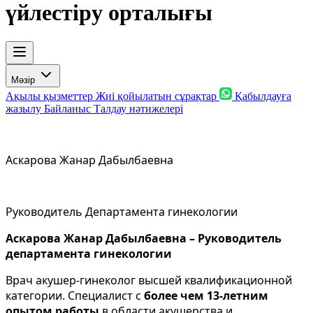
үйлестіру орталығы
Мәзір
Ақылы қызметтер
Жиі қойылатын сұрақтар
Қабылдауға
жазылу
Байланыс
Талдау нәтижелері
Аскарова Жанар Дабылбаевна
Руководитель Департамента гинекологии
Аскарова Жанар Дабылбаевна – Руководитель
департамента гинекологии
Врач акушер-гинеколог высшей квалификационной
категории. Специалист с
более чем 13-летним
опытом работы
в области акушерства и