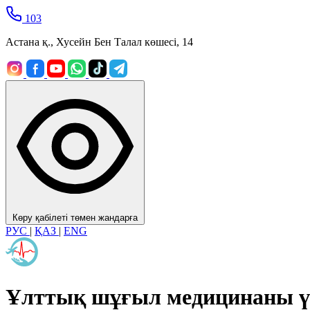
103
Астана қ., Хусейн Бен Талал көшесі, 14
Көру қабілеті төмен жандарға
РУС
|
ҚАЗ
|
ENG
Ұлттық шұғыл медицинаны ү