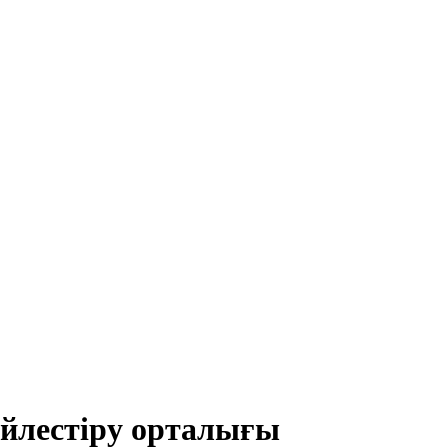
йлестіру орталығы