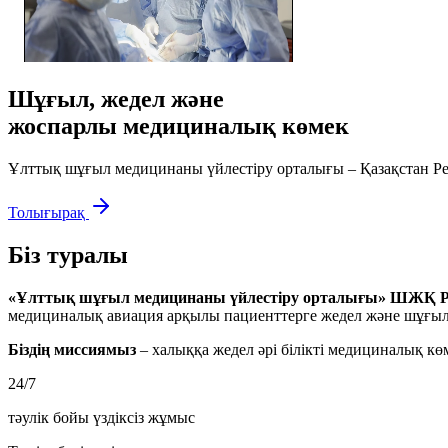
Шұғыл, жедел және
жоспарлы медициналық көмек
Ұлттық шұғыл медицинаны үйлестіру орталығы – Қазақстан Ре
Толығырақ
Біз туралы
«Ұлттық шұғыл медицинаны үйлестіру орталығы» ШЖҚ
медициналық авиация арқылы пациенттерге жедел және шұғыл 
Біздің миссиямыз
– халыққа жедел әрі білікті медициналық кө
24/7
тәулік бойы үздіксіз жұмыс