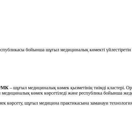
спубликасы бойынша шұғыл медициналық көмекті үйлестіретін 
 РМК
– шұғыл медициналық көмек қызметінің тиімді кластері. Орт
медициналық көмек көрсетіледі және республика бойынша жеде
мек көрсету, шұғыл медицина практикасына заманауи технология