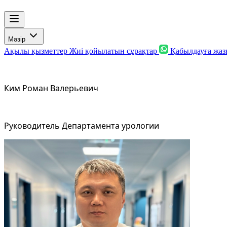
Мәзір
Ақылы қызметтер
Жиі қойылатын сұрақтар
Қабылдауға жа
Ким Роман Валерьевич
Руководитель Департамента урологии