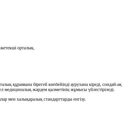
жетекші орталық.
алық құрамына бірегей көпбейінді аурухана кіреді, сондай-ақ
л медициналық жәрдем қызметінің жұмысы үйлестіріледі.
лар мен халықаралық стандарттарды енгізу.