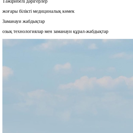
Тәжірибелі дәрігерлер
жоғары білікті медициналық көмек
Заманауи жабдықтар
озық технологиялар мен заманауи құрал-жабдықтар