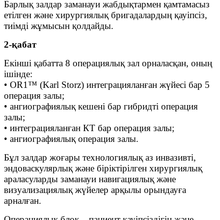
Барлық залдар заманауи жабдықтармен қамтамасыз
етілген және хирургиялық бригадалардың қауіпсіз,
тиімді жұмысын қолдайды.
2-қабат
Екінші қабатта 8 операциялық зал орналасқан, оның
ішінде:
• OR1™ (Karl Storz) интеграцияланған жүйесі бар 5
операция залы;
• ангиографиялық кешені бар гибридті операция
залы;
• интеграцияланған КТ бар операция залы;
• ангиографиялық операция залы.
Бұл залдар жоғары технологиялық аз инвазивті,
эндоваскулярлық және біріктірілген хирургиялық
араласуларды заманауи навигациялық және
визуализациялық жүйелер арқылы орындауға
арналған.
Операциялық блок – пациент қауіпсіздігін және