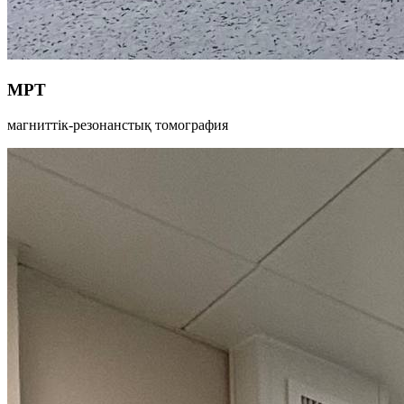
МРТ
магниттік-резонанстық томография