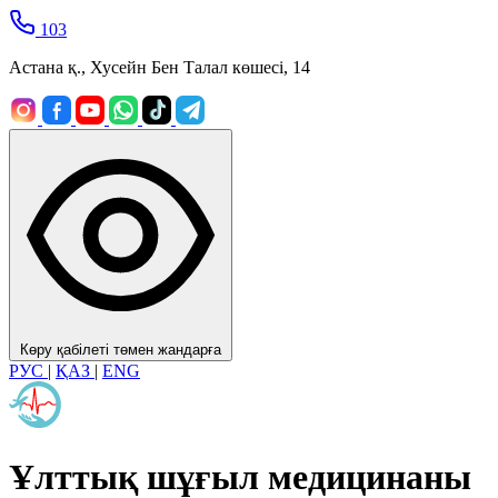
103
Астана қ., Хусейн Бен Талал көшесі, 14
Көру қабілеті төмен жандарға
РУС
|
ҚАЗ
|
ENG
Ұлттық шұғыл медицинаны