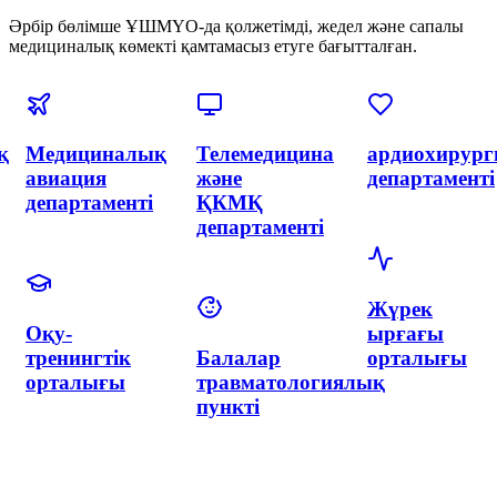
Әрбір бөлімше ҰШМҮО-да қолжетімді, жедел және сапалы
медициналық көмекті қамтамасыз етуге бағытталған.
я
Эндоваскулярлық
Акушерлік
Акушерлік
хирургия
және
департаменті
және
гинекология
интервенциялық
орталығы
кардиология
неонатологиямен
департаменті
Неонатологи
департаменті
Гинекология
Нейрохирургия
департаменті
және
неврология
департаменті