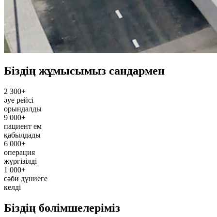
Біздің жұмысымыз сандармен
2 300+
әуе рейсі
орындалды
9 000+
пациент ем
қабылдады
6 000+
операция
жүргізілді
1 000+
сәби дүниеге
келді
Біздің бөлімшелеріміз