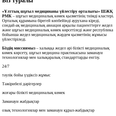
Біз туралы
«Ұлттық шұғыл медицинаны үйлестіру орталығы» ШЖҚ
РМК
– шұғыл медициналық көмек қызметінің тиімді кластері.
Орталық құрамына бірегей көпбейінді аурухана кіреді,
сондай-ақ медициналық авиация арқылы пациенттерге жедел
және шұғыл медициналық көмек көрсетіледі және республика
бойынша жедел медициналық жәрдем қызметінің жұмысы
үйлестіріледі.
Біздің миссиямыз
– халыққа жедел әрі білікті медициналық
көмек көрсету, шұғыл медицина практикасына заманауи
технологиялар мен халықаралық стандарттарды енгізу.
24/7
тәулік бойы үздіксіз жұмыс
Тәжірибелі дәрігерлер
жоғары білікті медициналық көмек
Заманауи жабдықтар
озық технологиялар мен заманауи құрал-жабдықтар