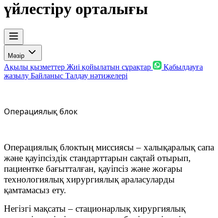
үйлестіру орталығы
Мәзір
Ақылы қызметтер
Жиі қойылатын сұрақтар
Қабылдауға
жазылу
Байланыс
Талдау нәтижелері
Операциялық блок
Операциялық блоктың миссиясы – халықаралық сапа
және қауіпсіздік стандарттарын сақтай отырып,
пациентке бағытталған, қауіпсіз және жоғары
технологиялық хирургиялық араласуларды
қамтамасыз ету.
Негізгі мақсаты – стационарлық хирургиялық