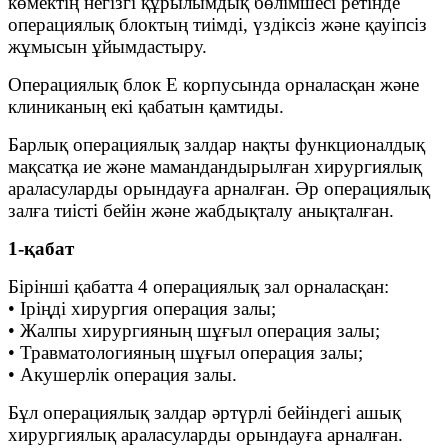
көмектің негізгі құрылымдық бөлімшесі ретінде
операциялық блоктың тиімді, үздіксіз және қауіпсіз
жұмысын ұйымдастыру.
Операциялық блок Е корпусында орналасқан және
клиниканың екі қабатын қамтиды.
Барлық операциялық залдар нақты функционалдық
мақсатқа ие және мамандандырылған хирургиялық
араласуларды орындауға арналған. Әр операциялық
залға тиісті бейін және жабдықталу анықталған.
1-қабат
Бірінші қабатта 4 операциялық зал орналасқан:
• Іріңді хирургия операция залы;
• Жалпы хирургияның шұғыл операция залы;
• Травматологияның шұғыл операция залы;
• Акушерлік операция залы.
Бұл операциялық залдар әртүрлі бейіндегі ашық
хирургиялық араласуларды орындауға арналған.