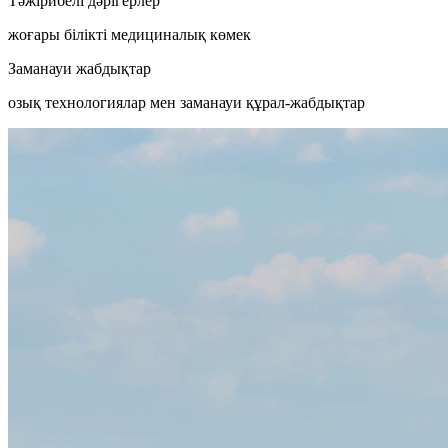
Тәжірибелі дәрігерлер
жоғары білікті медициналық көмек
Заманауи жабдықтар
озық технологиялар мен заманауи құрал-жабдықтар