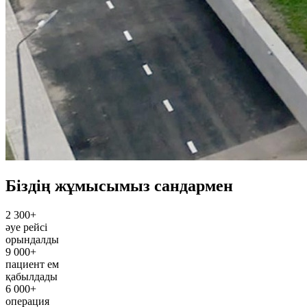
Біздің жұмысымыз сандармен
2 300+
әуе рейсі
орындалды
9 000+
пациент ем
қабылдады
6 000+
операция