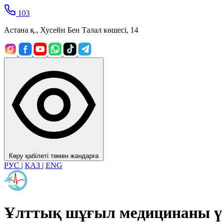
103
Астана қ., Хусейн Бен Талал көшесі, 14
Көру қабілеті төмен жандарға
РУС
|
ҚАЗ
|
ENG
Ұлттық шұғыл медицинаны ү