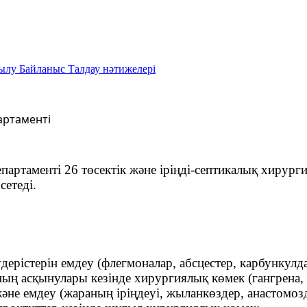
зылу
Байланыс
Талдау нәтижелері
артаменті
партаменті 26 төсектік және іріңді-септикалық хирур
етеді.
дерістерін емдеу (флегмоналар, абсцестер, карбункулд
ның асқынулары кезінде хирургиялық көмек (гангрена, 
әне емдеу (жараның іріңдеуі, жыланкөздер, анастомозда