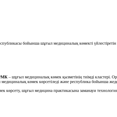
спубликасы бойынша шұғыл медициналық көмекті үйлестіретін 
 РМК
– шұғыл медициналық көмек қызметінің тиімді кластері. Орт
медициналық көмек көрсетіледі және республика бойынша жеде
мек көрсету, шұғыл медицина практикасына заманауи технология