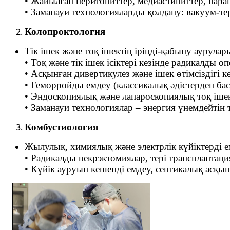
• Жайылған перитониттер, медиастиниттер, пара
• Заманауи технологияларды қолдану: вакуум-те
Колопроктология
Тік ішек және тоқ ішектің іріңді-қабыну аурула
• Тоқ және тік ішек ісіктері кезінде радикалды о
• Асқынған дивертикулез және ішек өтімсіздігі к
• Геморройды емдеу (классикалық әдістерден ба
• Эндоскопиялық және лапароскопиялық тоқ іше
• Заманауи технологиялар – энергия үнемдейтін 
Комбустиология
Жылулық, химиялық және электрлік күйіктерді е
• Радикалды некрэктомиялар, тері трансплантаци
• Күйік ауруын кешенді емдеу, септикалық асқы