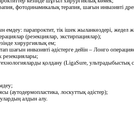
проктиттер кезінде шұғыл хирургиялық көмек;
рапия, фотодинамикалық терапия, шағын инвазивті дрен
рын емдеу: парапроктит, тік ішек жыланкөздері, жедел
перациялар (резекциялар, экстирпациялар);
езінде хирургиялық ем;
стап шағын инвазивті әдістерге дейін – Лонго операц
к резекциялары;
технологияларды қолдану (LigaSure, ультрадыбыстық ска
мдеу;
ясы (аутодермопластика, лоскуттық әдістер);
нулардың алдын алу.