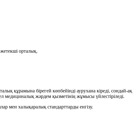
жетекші орталық.
алық құрамына бірегей көпбейінді аурухана кіреді, сондай-ақ
л медициналық жәрдем қызметінің жұмысы үйлестіріледі.
лар мен халықаралық стандарттарды енгізу.