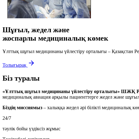
Шұғыл, жедел және
жоспарлы медициналық көмек
Ұлттық шұғыл медицинаны үйлестіру орталығы – Қазақстан Ре
Толығырақ
Біз туралы
«Ұлттық шұғыл медицинаны үйлестіру орталығы» ШЖҚ
медициналық авиация арқылы пациенттерге жедел және шұғыл 
Біздің миссиямыз
– халыққа жедел әрі білікті медициналық кө
24/7
тәулік бойы үздіксіз жұмыс