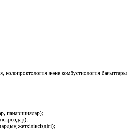
гия, колопроктология және комбустиология бағыттары
ар, панарициялар);
некроздар);
рдың жеткіліксіздігі);