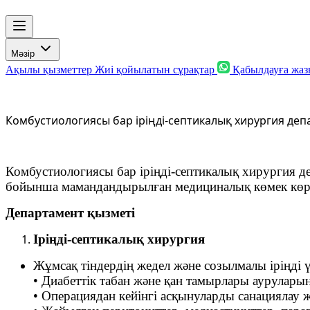
Мәзір
Ақылы қызметтер
Жиі қойылатын сұрақтар
Қабылдауға жа
Комбустиологиясы бар іріңді-септикалық хирургия деп
Комбустиологиясы бар іріңді-септикалық хирургия де
бойынша мамандандырылған медициналық көмек көрс
Департамент қызметі
Іріңді-септикалық хирургия
Жұмсақ тіндердің жедел және созылмалы іріңді ү
• Диабеттік табан және қан тамырлары аурулары
• Операциядан кейінгі асқынуларды санациялау ж