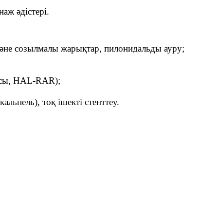
аж әдістері.
 және созылмалы жарықтар, пилонидальды ауру;
иясы, HAL-RAR);
льпель), тоқ ішекті стенттеу.