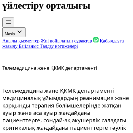
үйлестіру орталығы
Мәзір
Ақылы қызметтер
Жиі қойылатын сұрақтар
Қабылдауға
жазылу
Байланыс
Талдау нәтижелері
Телемедицина және ҚКМК департаменті
Телемедицина және ҚКМК департаменті
медициналық ұйымдардың реанимация және
қарқынды терапия бөлімшелерінде жатқан
ауыр және аса ауыр жағдайдағы
пациенттерге, сондай-ақ акушерлік саладағы
критикалық жағдайдағы пациенттерге тәулік