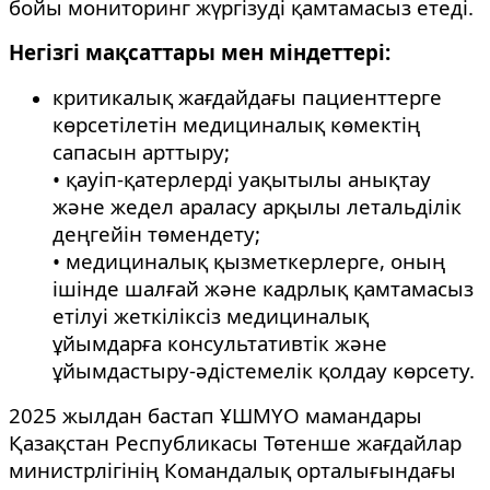
бойы мониторинг жүргізуді қамтамасыз етеді.
Негізгі мақсаттары мен міндеттері:
критикалық жағдайдағы пациенттерге
көрсетілетін медициналық көмектің
сапасын арттыру;
• қауіп-қатерлерді уақытылы анықтау
және жедел араласу арқылы летальділік
деңгейін төмендету;
• медициналық қызметкерлерге, оның
ішінде шалғай және кадрлық қамтамасыз
етілуі жеткіліксіз медициналық
ұйымдарға консультативтік және
ұйымдастыру-әдістемелік қолдау көрсету.
2025 жылдан бастап ҰШМҮО мамандары
Қазақстан Республикасы Төтенше жағдайлар
министрлігінің Командалық орталығындағы