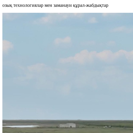
озық технологиялар мен заманауи құрал-жабдықтар