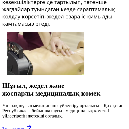
кезекшіліктерге де тартылып, төтенше
жағдайлар туындаған кезде сараптамалық
қолдау көрсетіп, жедел өзара іс-қимылды
қамтамасыз етеді.
Шұғыл, жедел және
жоспарлы медициналық көмек
Ұлттық шұғыл медицинаны үйлестіру орталығы – Қазақстан
Республикасы бойынша шұғыл медициналық көмекті
үйлестіретін жетекші орталық.
Толығырақ