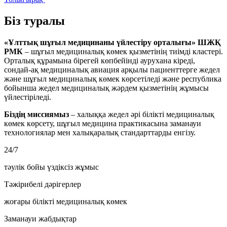
Біз туралы
«Ұлттық шұғыл медицинаны үйлестіру орталығы» ШЖҚ
РМК
– шұғыл медициналық көмек қызметінің тиімді кластері.
Орталық құрамына бірегей көпбейінді аурухана кіреді,
сондай-ақ медициналық авиация арқылы пациенттерге жедел
және шұғыл медициналық көмек көрсетіледі және республика
бойынша жедел медициналық жәрдем қызметінің жұмысы
үйлестіріледі.
Біздің миссиямыз
– халыққа жедел әрі білікті медициналық
көмек көрсету, шұғыл медицина практикасына заманауи
технологиялар мен халықаралық стандарттарды енгізу.
24/7
тәулік бойы үздіксіз жұмыс
Тәжірибелі дәрігерлер
жоғары білікті медициналық көмек
Заманауи жабдықтар