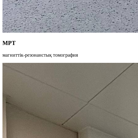
МРТ
магниттік-резонанстық томография