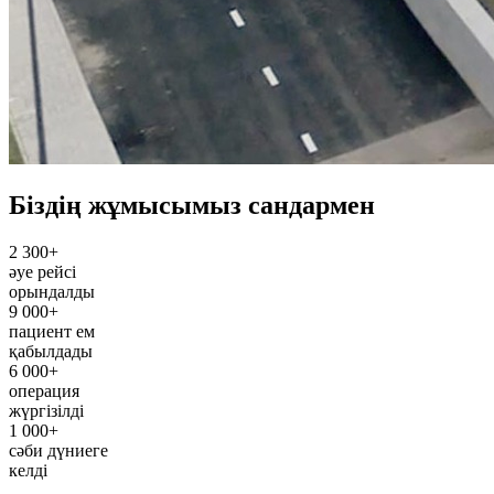
Біздің жұмысымыз сандармен
2 300+
әуе рейсі
орындалды
9 000+
пациент ем
қабылдады
6 000+
операция
жүргізілді
1 000+
сәби дүниеге
келді