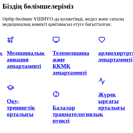
Біздің бөлімшелеріміз
Әрбір бөлімше ҰШМҮО-да қолжетімді, жедел және сапалы
медициналық көмекті қамтамасыз етуге бағытталған.
я
Эндоваскулярлық
Акушерлік
Акушерлік
хирургия
және
департаменті
және
гинекология
интервенциялық
орталығы
кардиология
неонатологиямен
департаменті
Неонатологи
департаменті
Гинекология
Нейрохирургия
департаменті
және