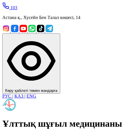
103
Астана қ., Хусейн Бен Талал көшесі, 14
Көру қабілеті төмен жандарға
РУС
|
ҚАЗ
|
ENG
Ұлттық шұғыл медицинаны