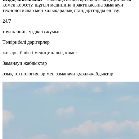
көмек көрсету, шұғыл медицина практикасына заманауи
технологиялар мен халықаралық стандарттарды енгізу.
24/7
тәулік бойы үздіксіз жұмыс
Тәжірибелі дәрігерлер
жоғары білікті медициналық көмек
Заманауи жабдықтар
озық технологиялар мен заманауи құрал-жабдықтар