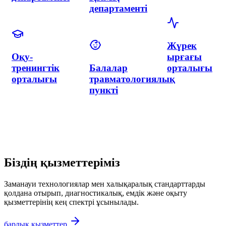
интервенциялық
орталығы
кардиология
неонатологиямен
департаменті
Неонатологи
департаменті
Гинекология
Нейрохирургия
департаменті
және
неврология
департаменті
Біздің қызметтеріміз
Заманауи технологиялар мен халықаралық стандарттарды
қолдана отырып, диагностикалық, емдік және оқыту
қызметтерінің кең спектрі ұсынылады.
барлық қызметтер