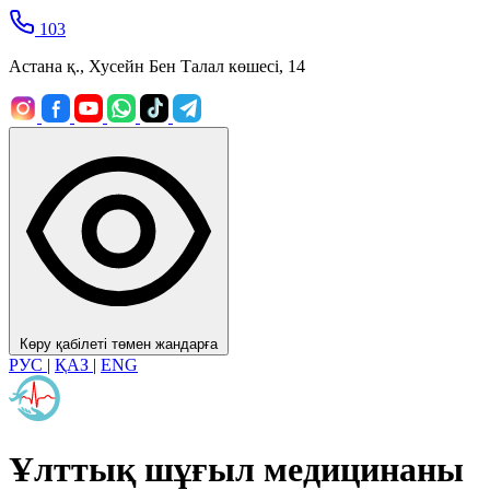
103
Астана қ., Хусейн Бен Талал көшесі, 14
Көру қабілеті төмен жандарға
РУС
|
ҚАЗ
|
ENG
Ұлттық шұғыл медицинаны