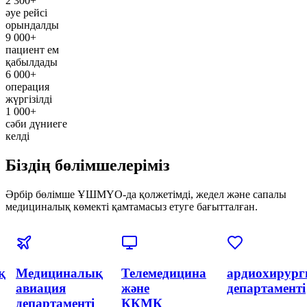
2 300+
әуе рейсі
орындалды
9 000+
пациент ем
қабылдады
6 000+
операция
жүргізілді
1 000+
сәби дүниеге
келді
Біздің бөлімшелеріміз
Әрбір бөлімше ҰШМҮО-да қолжетімді, жедел және сапалы
медициналық көмекті қамтамасыз етуге бағытталған.
я
Эндоваскулярлық
Акушерлік
Акушерлік
хирургия
және
департаменті
және
гинекология