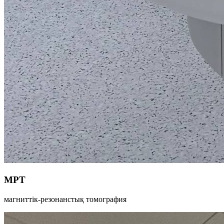
МРТ
магниттік-резонанстық томография