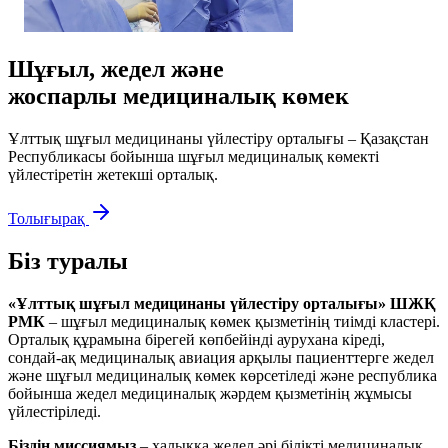
Шұғыл, жедел және
жоспарлы медициналық көмек
Ұлттық шұғыл медицинаны үйлестіру орталығы – Қазақстан
Республикасы бойынша шұғыл медициналық көмекті
үйлестіретін жетекші орталық.
Толығырақ
Біз туралы
«Ұлттық шұғыл медицинаны үйлестіру орталығы» ШЖҚ
РМК
– шұғыл медициналық көмек қызметінің тиімді кластері.
Орталық құрамына бірегей көпбейінді аурухана кіреді,
сондай-ақ медициналық авиация арқылы пациенттерге жедел
және шұғыл медициналық көмек көрсетіледі және республика
бойынша жедел медициналық жәрдем қызметінің жұмысы
үйлестіріледі.
Біздің миссиямыз
– халыққа жедел әрі білікті медициналық