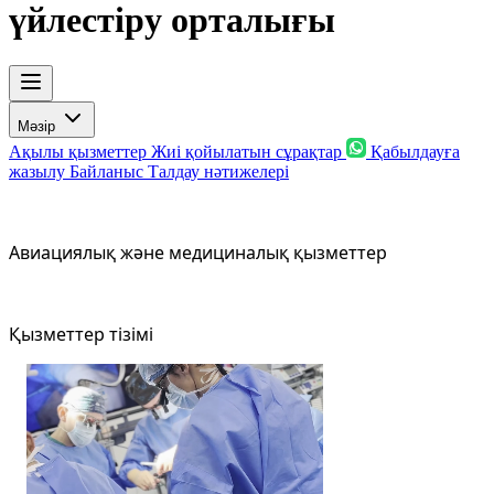
үйлестіру орталығы
Мәзір
Ақылы қызметтер
Жиі қойылатын сұрақтар
Қабылдауға
жазылу
Байланыс
Талдау нәтижелері
Авиациялық және медициналық қызметтер
Қызметтер тізімі